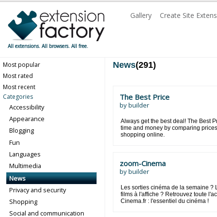
Gallery
Create Site Exten
All extensions. All browsers. All free.
News
(291)
Most popular
Most rated
Most recent
The Best Price
Categories
by
builder
Accessibility
Appearance
Always get the best deal! The Best P
time and money by comparing prices i
Blogging
shopping online.
Fun
Languages
zoom-Cinema
Multimedia
by
builder
News
Les sorties cinéma de la semaine ?
Privacy and security
films à l'affiche ? Retrouvez toute l'
Shopping
Cinema.fr : l'essentiel du cinéma !
Social and communication