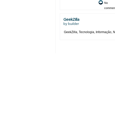
No
commen
GeekZilla
by
builder
GeekZilla, Tecnologia, Informação, N